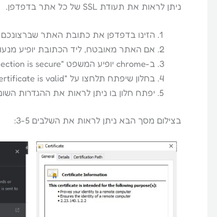
ניתן לראות את תעודת SSL של כל אתר בדפדפן.
הזינו בדפדפן את כתובת האתר שברצונכם ל
אם האתר מאובטח, ליד הכתובת יופיע מנעול.
ב-chrome יופיע המשפט "connection is secure". תלחצו עליו.
בחלון שיפתח תלחצו על "Certificate is valid".
יפתח חלון בו ניתן לראות את ההגדרות השונות 
בצילום מסך הבא ניתן לראות את השלבים 3-5: