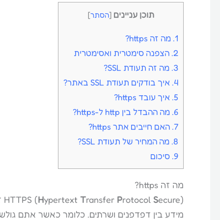
תוכן עניינים
[
הסתר
]
1.
מה זה https?
2.
הצפנה סימטרית ואסימטרית
3.
מה זה תעודת SSL?
4.
איך בודקים תעודת SSL באתר?
5.
איך עובד https?
6.
מה ההבדל בין http ל-https?
7.
האם חייבים אתר https?
8.
מה המחיר של תעודת SSL?
9.
סיכום
מה זה https?
ecure) זהו
S
rotocol
P
ransfer
T
ypertext
H
HTTPS (
מידע בין דפדפנים ושרתים. כלומר כאשר אתם גולש