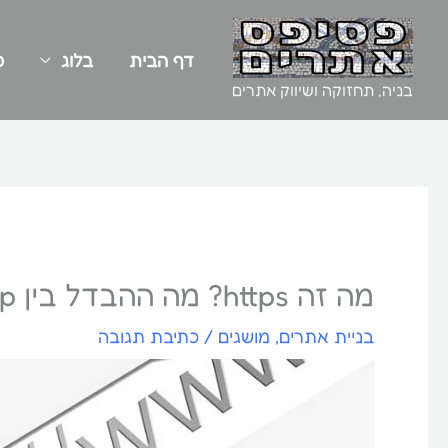
ילוג
תוכן
דף הבית
בלוג
כ
בניה, תחזוקה ושיווק אתרים
מה זה https? מה ההבדל בין http ל-https? ומה זה תעודת SSL?
בניית אתרים
,
מושגים
/
כתיבת תגובה