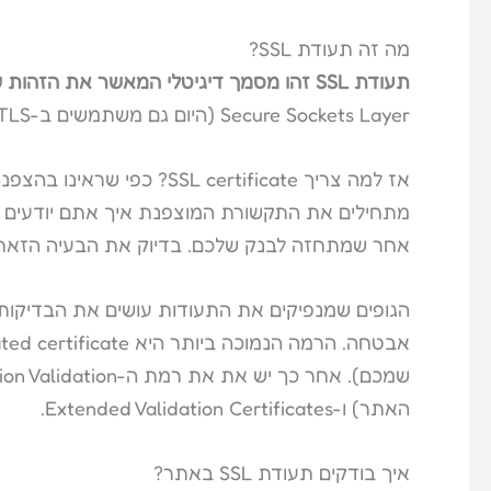
מה זה תעודת SSL?
תעודת SSL זהו מסמך דיגיטלי המאשר את הזהות של האתר ומאפשר תקשורת מוצפנת.
Secure Sockets Layer (היום גם משתמשים ב-TLS) ואלה הם פרוטוקולי תקשורת פופולריים באינטרנט.
אז למה צריך L certificate
מתחילים את התקשורת המוצפנת איך אתם יודעים 
אחר שמתחזה לבנק שלכם. בדיוק את הבעיה הזאת בא
הגופים שמנפיקים את התעודות עושים את הבדיקו
אבטחה. הרמה הנמוכה ביותר היא Domain-validated certificate (מוודאים שה-
האתר) ו-Extended Validation Certificates.
איך בודקים תעודת SSL באתר?