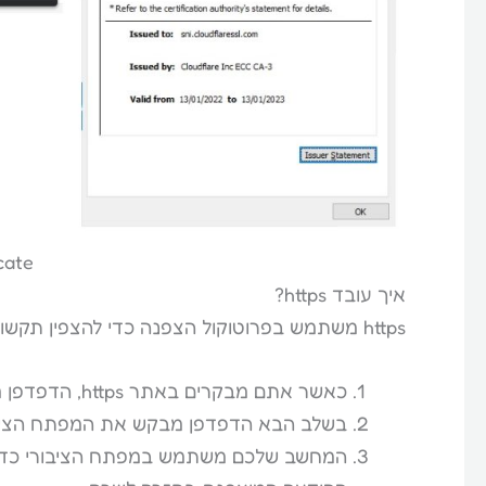
cate
איך עובד https?
https משתמש בפרוטוקול הצפנה כדי להצפין תקשורת. והנה השלבים המופשטים:
כאשר אתם מבקרים באתר https, הדפדפן מבקש את תעודת SSL ומוודא שהיא תקינה.
בשלב הבא הדפדפן מבקש את המפתח הציב
המחשב שלכם משתמש במפתח הציבורי כדי 