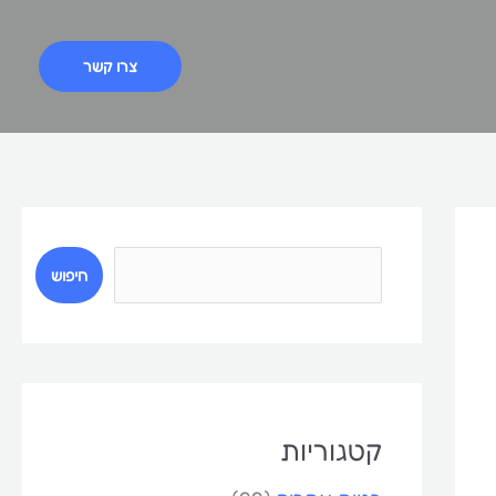
צרו קשר
ח
י
חיפוש
פ
ו
ש
קטגוריות