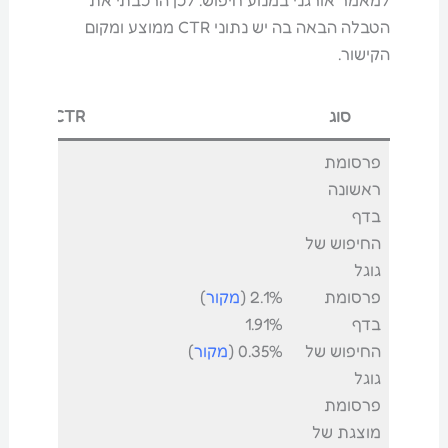
למאמר אורגני במנוע חיפוש. לכן הרכבתי את
הטבלה הבאה בה יש נתוני CTR ממוצע ומקום
הקישור.
סוג
CTR ממוצע
פרסומת
ראשונה
בדף
החיפוש של
גוגל
פרסומת
2.1% (
מקור
)
בדף
1.91%
החיפוש של
0.35% (
מקור
)
גוגל
פרסומת
מוצגת של