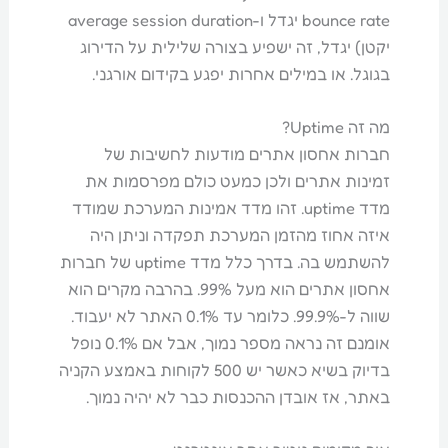
bounce rate יגדל ו-average session duration
יקטן) יגדל, זה ישפיע בצורה שלילית על הדירוג
בגוגל. או במילים אחרות יפגע בקידום אורגני.
מה זה Uptime?
חברות אחסון אתרים מודעות לחשיבות של
זמינות אתרים ולכן כמעט כולם מפרסמות את
מדד uptime. זהו מדד אמינות המערכת שמודד
איזה אחוז מהזמן המערכת תפקדה וניתן היה
להשתמש בה. בדרך כלל מדד uptime של חברות
אחסון אתרים הוא מעל 99%. בהרבה מקרים הוא
שווה ל-99.9%. כלומר עד 0.1% האתר לא יעבוד.
אומנם זה נראה מספר נמוך, אבל אם 0.1% נופל
בדיוק בשיא כאשר יש 500 לקוחות באמצע הקניה
באתר, אז אובדן ההכנסות כבר לא יהיה נמוך.