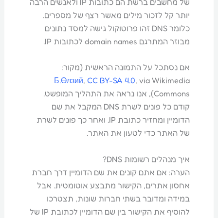
של מחשבים ברשת הם כתובות IP ולאנשים הרבה
יותר קל לזכור מילים מאשר רצף של מספרים.
כלומר DNS זהו פרוטוקול גישה למסד נתונים
מבוזר המתרגם domain names לכתובות IP.
אם נסתכל על התמונה הראשית (מקור:
Б.Өлзий
,
CC BY-SA 4.0
, via Wikimedia
Commons), אנו נראה את התהליך המופשט.
קודם כל פונים לשרת DNS המקבל את שם
הדומיין ומחזיר כתובת IP. ואחר כך פונים לשרת
של האתר כדי לטעון את האתר.
איך מנהלים רשומות DNS?
הערה: אם אתם קונים את שם הדומיין דרך חברת
אחסון אתרים, הקישור מתבצע אוטומטית. אבל
במידה ומדובר בשתי חברות שונות, תצטרכו
להוסיף את הקישור בין שם הדומיין לכתובת IP של