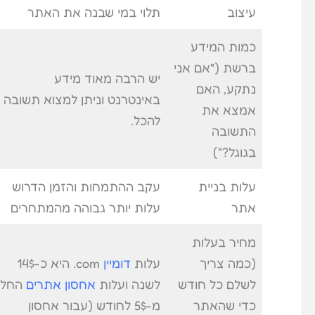
עיצוב
תלוי במי שבנה את האתר
כמות המידע
ברשת ("אם אני
יש הרבה מאוד מידע
נתקע, האם
באינטרנט וניתן למצוא תשובה
אמצא את
להכל.
התשובה
בגוגל?")
עלות בניית
עקב ההתמחות והזמן הדרוש
אתר
עלות יותר גבוהה מהמתחרים
מחיר בעלות
(כמה צריך
עלות
דומיין
com. היא כ-14$
לשלם כל חודש
לשנה ועלות
אחסון אתרים
החל
כדי שהאתר
מ-5$ לחודש (עבור אחסון