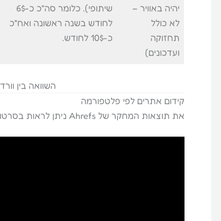
יהיה באוויר –
שיתופי). כלומר סה"כ כ-6$
לא כולל
לחודש בשנה ראשונה ואח"כ
תחזוקה
כ-10$ לחודש.
ועדכונים)
השוואה בין וורד
קידום אתרים לפי פלטפורמה
את תוצאות המחקר של Ahrefs ניתן לראות בסרטון הבא: