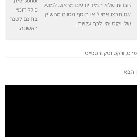
Personal).
חבויות שלא תמיד יודעים מראש. למשל
כולל דומיין
אם תרצו אמייל או תוסף מסוים מהשוק
בחינם לשנה
של וויקס יהיו לכך עלויות.
ראשונה.
פרס, וויקס וסקוורספייס