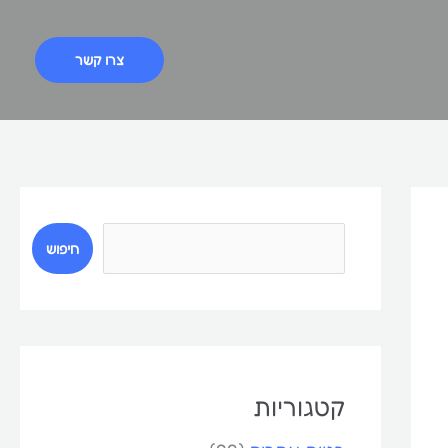
צרו קשר
ח
י
חיפוש
פ
ו
ש
קטגוריות