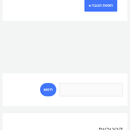
ח
י
חיפוש
פ
ו
ש
קטגוריות