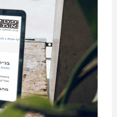
אתר
בחינם
–
השוואת
פלטפורמות
ומתי
כדאי?