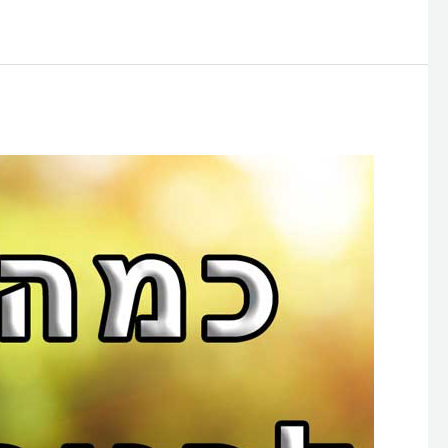
כמה
עולה
לבנות
אתר?
השוואה
לפי
פלטפורמה
(וורדפרס/וויקס)
וסוג
אתר