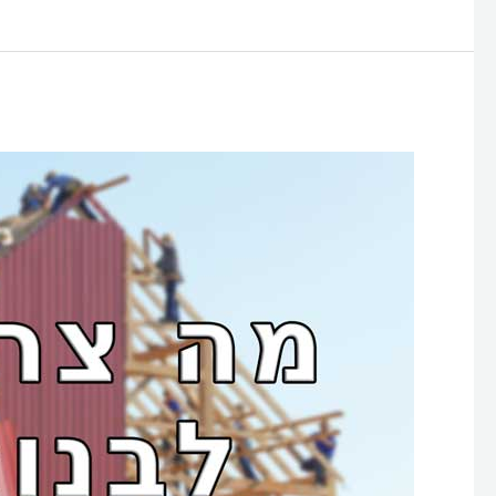
מה
צריך
בשביל
לבנות
אתר?
בניית
אתר
ב-7
שלבים