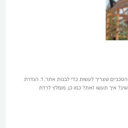
במאמר זה נענה על השאלה מה צריך בשביל לבנות אתר. נתחיל ברשימת החלטות שצריך לקבל ונעבור לשלבים הטכניים שצריך לעשות כדי לבנות אתר. 1. הגדרת
יג? איך תעשו זאת? כמו כן, מומלץ לרדת