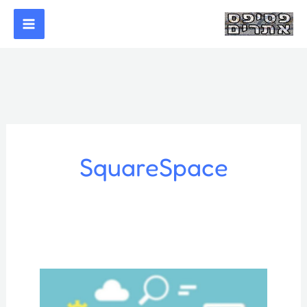
ילוג
תוכן
SquareSpace
וורדפרס
או