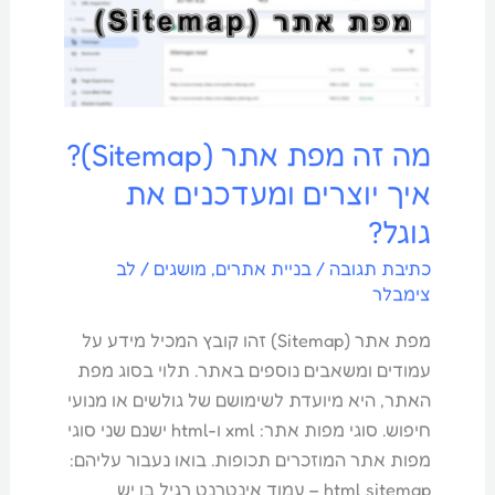
מפת
אתר
(Sitemap)?
איך
יוצרים
מה זה מפת אתר (Sitemap)?
ומעדכנים
איך יוצרים ומעדכנים את
את
גוגל?
גוגל?
כתיבת תגובה
/
בניית אתרים
,
מושגים
/
לב
צימבלר
מפת אתר (Sitemap) זהו קובץ המכיל מידע על
עמודים ומשאבים נוספים באתר. תלוי בסוג מפת
האתר, היא מיועדת לשימושם של גולשים או מנועי
חיפוש. סוגי מפות אתר: xml ו-html ישנם שני סוגי
מפות אתר המוזכרים תכופות. בואו נעבור עליהם:
html sitemap – עמוד אינטרנט רגיל בו יש